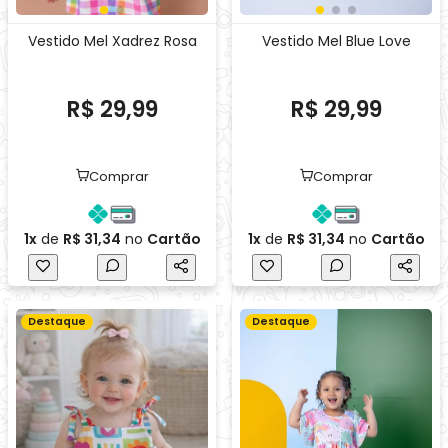
1x
de
R$ 31,34
no
Cartão
1x
de
R$ 31,34
no
Cartão
Destaque
Destaque
Vestido Baby Liz com
Conjunto de Malha Para
Calcinha - Estampas
Brincar Arco-Branco
Variadas