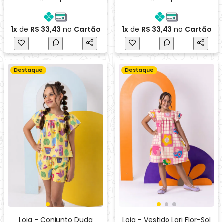
Loja - Conjunto Duda
Loja - Vestido Lari Flor-Sol
Amarelo Casinha
R$ 34,99
R$ 29,99
Comprar
Comprar
1x
de
R$ 36,56
no
Cartão
1x
de
R$ 31,34
no
Cartão