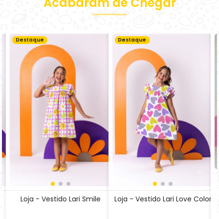
Loja - Vestido Lari Smile
Loja - Vestido Lari Love Color
R$ 29,99
R$ 29,99
Comprar
Comprar
o
1x
de
R$ 31,34
no
Cartão
1x
de
R$ 31,34
no
Cartão