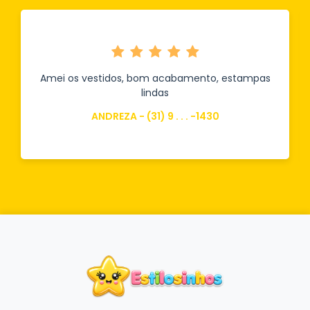
Cadastre-se e receba novidades e
promoções
+55