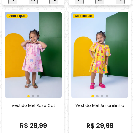
Vestido Mel Rosa Cat
Vestido Mel Amarelinho
R$ 29,99
R$ 29,99
Comprar
Comprar
1x
de
R$ 31,34
no
Cartão
1x
de
R$ 31,34
no
Cartão
Destaque
Destaque